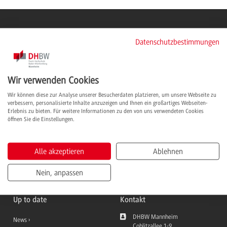
Informationen für
QuickLinks
Datenschutzbestimmungen
Studieninteressierte
Ansprechpersonen
Studierende
StudyUp
Wir verwenden Cookies
Duale Partner
Moodle Lernplattform
Wir können diese zur Analyse unserer Besucherdaten platzieren, um unsere Webseite zu
verbessern, personalisierte Inhalte anzuzeigen und Ihnen ein großartiges Webseiten-
Lehrbeauftragte
Dualis Notenabfrage
Erlebnis zu bieten. Für weitere Informationen zu den von uns verwendeten Cookies
öffnen Sie die Einstellungen.
Presse
Dokumente
Mitarbeitende
Jobs & Karriere
Alle akzeptieren
Ablehnen
Nein, anpassen
Up to date
Kontakt
DHBW Mannheim
News
Coblitzallee 1-9