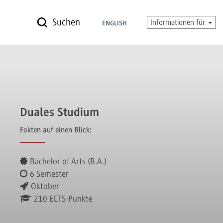
Suchen
Informationen für
ENGLISH
Duales Studium
Fakten auf einen Blick:
Bachelor of Arts (B.A.)
6 Semester
Oktober
210 ECTS-Punkte