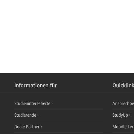
Informationen für
Quicklin
Studieninteressierte
Ansprechp
Studierende
StudyUp
Duale Partner
Moodle Ler