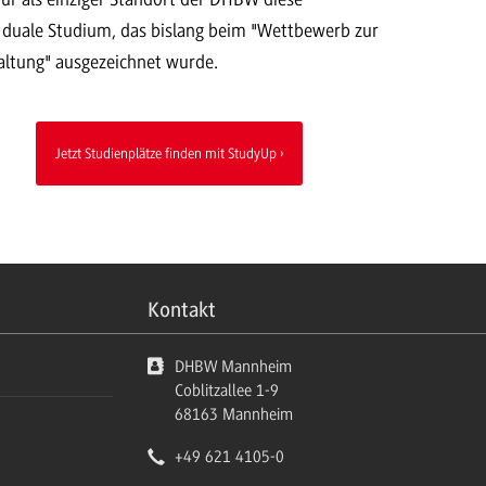
 duale Studium, das bislang beim "Wettbewerb zur
altung" ausgezeichnet wurde.
Jetzt Studienplätze finden mit StudyUp
Kontakt
DHBW Mannheim
Coblitzallee 1-9
68163
Mannheim
+49 621 4105-0