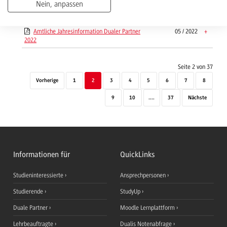
Nein, anpassen
Amtliche Jahresinformation Dualer Partner
01 / 2021
+
2021
Amtliche Jahresinformation Dualer Partner
05 / 2022
+
2022
Seite 2 von 37
Vorherige
1
2
3
4
5
6
7
8
9
10
....
37
Nächste
Informationen für
QuickLinks
Studieninteressierte
Ansprechpersonen
Studierende
StudyUp
Duale Partner
Moodle Lernplattform
Lehrbeauftragte
Dualis Notenabfrage