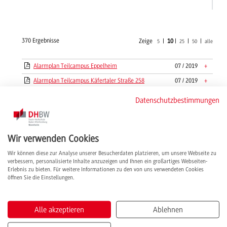
370 Ergebnisse
Zeige
|
10
|
|
|
5
25
50
alle
Alarmplan Teilcampus Eppelheim
07 / 2019
+
Alarmplan Teilcampus Käfertaler Straße 258
07 / 2019
+
Amtliche Jahresinformation Dualer Partner
12 / 2023
+
Datenschutzbestimmungen
01/2023
Amtliche Jahresinformation Dualer Partner
07 / 2020
+
02/2020
Wir verwenden Cookies
Amtliche Jahresinformation Dualer Partner
12 / 2021
+
02/2021
Wir können diese zur Analyse unserer Besucherdaten platzieren, um unsere Webseite zu
verbessern, personalisierte Inhalte anzuzeigen und Ihnen ein großartiges Webseiten-
Amtliche Jahresinformation Dualer Partner
12 / 2022
+
Erlebnis zu bieten. Für weitere Informationen zu den von uns verwendeten Cookies
02/2022
öffnen Sie die Einstellungen.
Amtliche Jahresinformation Dualer Partner
04 / 2019
+
2019
Alle akzeptieren
Ablehnen
Amtliche Jahresinformation Dualer Partner
02 / 2020
+
2020