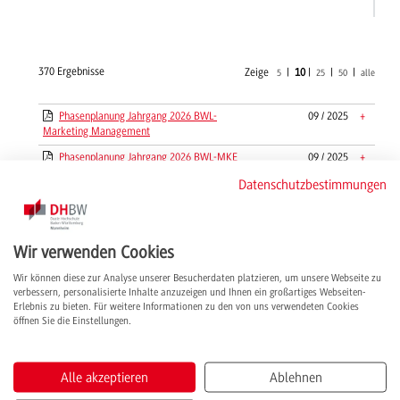
370 Ergebnisse
Zeige
|
10
|
|
|
5
25
50
alle
Phasenplanung Jahrgang 2026 BWL-
09 / 2025
+
Marketing Management
Phasenplanung Jahrgang 2026 BWL-MKE
09 / 2025
+
Datenschutzbestimmungen
Phasenplanung Jahrgang 2026 BWL-
06 / 2025
+
Spedition, Transport und Logistik
Phasenplanung Jahrgang 2026 BWL-
02 / 2026
+
Versicherung
Wir verwenden Cookies
Phasenplanung Jahrgang 2026 ME-Digitale
02 / 2026
+
Wir können diese zur Analyse unserer Besucherdaten platzieren, um unsere Webseite zu
Medien/MMK
verbessern, personalisierte Inhalte anzuzeigen und Ihnen ein großartiges Webseiten-
Erlebnis zu bieten. Für weitere Informationen zu den von uns verwendeten Cookies
Phasenplanung Jahrgang 2026 ME-Digitale
02 / 2026
+
öffnen Sie die Einstellungen.
Medien/MPG
Phasenplanung Jahrgang 2027 BWL-
02 / 2026
+
Gesundheitsmanagement
Alle akzeptieren
Ablehnen
Phasenplanung und Termine Jahrgang 2022
03 / 2025
+