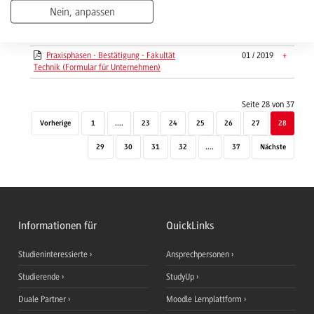
bis 2025 WI-Software Engineering
Nein, anpassen
Phasenplanung WI-IMBIT Jahrgang 2023 -
02 / 2026
+
2026
Praxisphasen - Bestätigung - Fakultät
01 / 2019
+
Technik (Formular für Unternehmen)
Seite 28 von 37
Vorherige
1
....
23
24
25
26
27
28
29
30
31
32
....
37
Nächste
Informationen für
QuickLinks
Studieninteressierte
Ansprechpersonen
Studierende
StudyUp
Duale Partner
Moodle Lernplattform