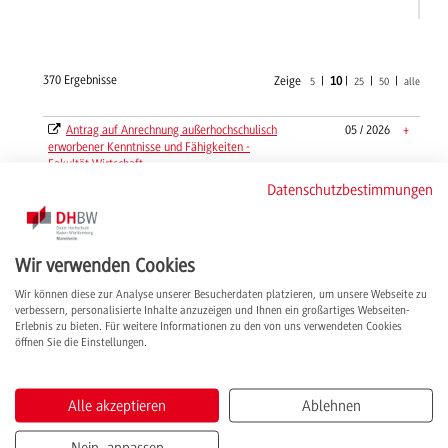
370 Ergebnisse
Zeige
|
10
|
|
|
5
25
50
alle
Antrag auf Anrechnung außerhochschulisch
05 / 2026
+
erworbener Kenntnisse und Fähigkeiten -
Fakultät Wirtschaft
Datenschutzbestimmungen
Antrag auf Freistellung in ME-Digitale
07 / 2019
+
Medien/MMK
Anzeige der Abwesenheit in BWL-MKE
05 / 2025
+
Wir verwenden Cookies
Äquivalenzbescheinigung - Antrag
04 / 2023
+
Wir können diese zur Analyse unserer Besucherdaten platzieren, um unsere Webseite zu
Auslandsaufenthalt - Erfassung
11 / 2019
+
verbessern, personalisierte Inhalte anzuzeigen und Ihnen ein großartiges Webseiten-
Erlebnis zu bieten. Für weitere Informationen zu den von uns verwendeten Cookies
Auslandsaufenthalte von Studierenden -
06 / 2022
+
öffnen Sie die Einstellungen.
Handreichung für Duale Partner
Bachelorarbeit - Hinweise zur Anmeldung
03 / 2017
+
und Genehmigung - Fakultät Technik
Alle akzeptieren
Ablehnen
Bachelorarbeit Deckblatt - Fakultät Technik
08 / 2020
+
Nein, anpassen
Beanstandung bei Einsicht in die
06 / 2015
+