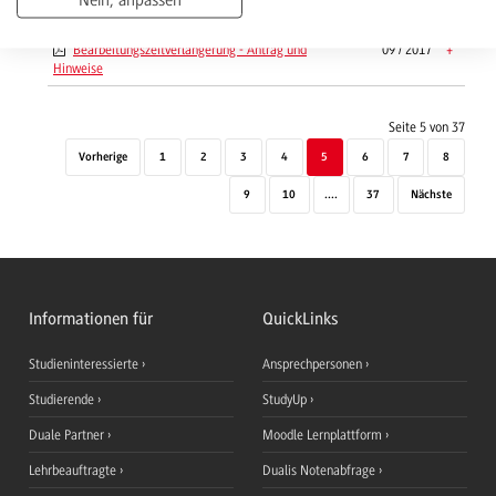
Prüfungsakte
Bearbeitungszeitverlängerung - Antrag und
09 / 2017
+
Hinweise
Seite 5 von 37
Vorherige
1
2
3
4
5
6
7
8
9
10
....
37
Nächste
Informationen für
QuickLinks
Studieninteressierte
Ansprechpersonen
Studierende
StudyUp
Duale Partner
Moodle Lernplattform
Lehrbeauftragte
Dualis Notenabfrage