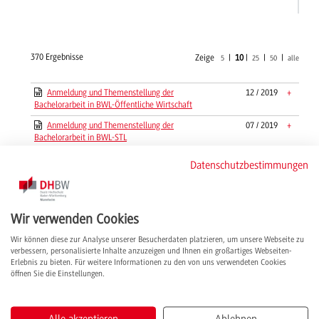
370 Ergebnisse
Zeige
|
10
|
|
|
5
25
50
alle
Anmeldung und Themenstellung der
12 / 2019
+
Bachelorarbeit in BWL-Öffentliche Wirtschaft
Anmeldung und Themenstellung der
07 / 2019
+
Bachelorarbeit in BWL-STL
Anmeldung und Themenstellung der
02 / 2018
+
Datenschutzbestimmungen
Projektarbeit in BWL-Digital Business
Management
Anmeldung und Themenstellung der
02 / 2018
+
Projektarbeit in BWL-Industrie
Wir verwenden Cookies
Anmeldung und Themenstellung der
04 / 2010
+
Wir können diese zur Analyse unserer Besucherdaten platzieren, um unsere Webseite zu
Projektarbeit in BWL-Öffentliche Wirtschaft
verbessern, personalisierte Inhalte anzuzeigen und Ihnen ein großartiges Webseiten-
Erlebnis zu bieten. Für weitere Informationen zu den von uns verwendeten Cookies
Anmeldung und Themenstellung der
04 / 2010
+
öffnen Sie die Einstellungen.
Projektarbeit in BWL-STL
Anmeldung und Themenstellung der
01 / 2020
+
Projektarbeiten in BWL - Immobilienwirtschaft
Alle akzeptieren
Ablehnen