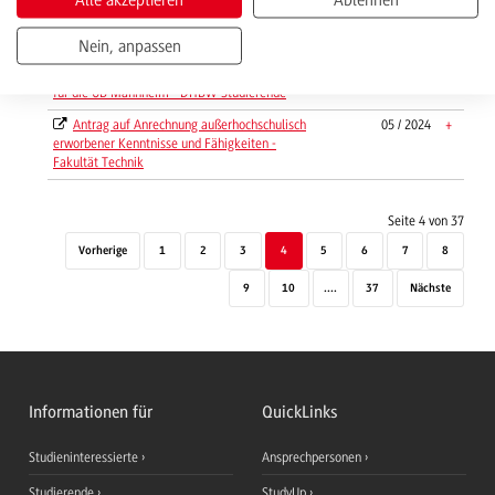
Antrag - Benutzerkennung / Internetzugang
05 / 2011
+
für die UB Mannheim - DHBW-Angestellte
Nein, anpassen
Antrag - Benutzerkennung / Internetzugang
02 / 2026
+
für die UB Mannheim - DHBW-Studierende
Antrag auf Anrechnung außerhochschulisch
05 / 2024
+
erworbener Kenntnisse und Fähigkeiten -
Fakultät Technik
Seite 4 von 37
Vorherige
1
2
3
4
5
6
7
8
9
10
....
37
Nächste
Informationen für
QuickLinks
Studieninteressierte
Ansprechpersonen
Studierende
StudyUp