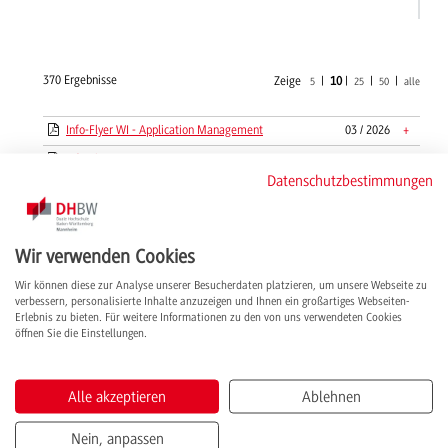
370 Ergebnisse
Zeige
|
10
|
|
|
5
25
50
alle
Info-Flyer WI - Application Management
03 / 2026
+
Info-Flyer WI - Data Science
06 / 2022
+
Datenschutzbestimmungen
Info-Flyer WI - Digital Health
03 / 2026
+
Info-Flyer WI - E-Government
03 / 2026
+
Info-Flyer WI - IMBIT
03 / 2026
+
Wir verwenden Cookies
Info-Flyer WI - Software Engineering
03 / 2026
+
Wir können diese zur Analyse unserer Besucherdaten platzieren, um unsere Webseite zu
verbessern, personalisierte Inhalte anzuzeigen und Ihnen ein großartiges Webseiten-
Info-Flyer Wirtschaftsingenieurwesen -
03 / 2026
+
Erlebnis zu bieten. Für weitere Informationen zu den von uns verwendeten Cookies
Allgemeines Wirtschaftsingenieurwesen
öffnen Sie die Einstellungen.
Info-Flyer Wirtschaftsingenieurwesen -
03 / 2026
+
Elektrotechnik
Alle akzeptieren
Ablehnen
Info-Flyer Wirtschaftsingenieurwesen -
03 / 2026
+
Maschinenbau - Schwerpunkt Produktion &
Logistik
Nein, anpassen