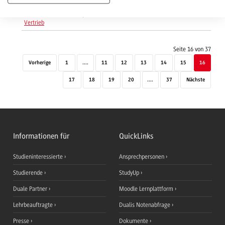
Info-Flyer Wirtschaftsingenieurwesen -
03 / 2026
+
Maschinenbau - Schwerpunkt Technischer
Vertrieb
Seite 16 von 37
Vorherige
1
....
11
12
13
14
15
16
17
18
19
20
....
37
Nächste
Informationen für
QuickLinks
Studieninteressierte
Ansprechpersonen
Studierende
StudyUp
Duale Partner
Moodle Lernplattform
Lehrbeauftragte
Dualis Notenabfrage
Presse
Dokumente