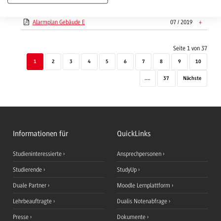
Alarmplan Gebäude D
07 / 2019
+
Alarmplan Gebäude E
07 / 2019
+
Seite 1 von 37
1
2
3
4
5
6
7
8
9
10
....
37
Nächste
Informationen für
QuickLinks
Studieninteressierte
Ansprechpersonen
Studierende
StudyUp
Duale Partner
Moodle Lernplattform
Lehrbeauftragte
Dualis Notenabfrage
Presse
Dokumente