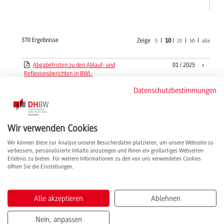
370 Ergebnisse
Zeige
|
10
|
|
|
5
25
50
alle
Abgabefristen zu den Ablauf- und
01 / 2025
+
Reflexionsberichten in BWL-
Immobilienwirtschaft
Datenschutzbestimmungen
Ablauf- und Reflexionsbericht zu den
06 / 2020
+
Praxisphasen - Studienbereich Wirtschaft
Abrechnung Lehr- und Prüfungsvergütung -
02 / 2020
+
Wir verwenden Cookies
Bankverbindung Formular
Abrechnung Lehr- und Prüfungsvergütung -
12 / 2024
+
Wir können diese zur Analyse unserer Besucherdaten platzieren, um unsere Webseite zu
verbessern, personalisierte Inhalte anzuzeigen und Ihnen ein großartiges Webseiten-
Leitfaden inkl. Merkblatt Reisekosten
Erlebnis zu bieten. Für weitere Informationen zu den von uns verwendeten Cookies
Abrechnung Prüfungsvergütungen - Formular
12 / 2025
+
öffnen Sie die Einstellungen.
Abrechnung Reisekosten Lehrbeauftragte -
12 / 2019
+
Formular
Alle akzeptieren
Ablehnen
Ada-Schein - Antrag auf Befreiung
06 / 2019
+
Alarmplan Campus Coblitzallee
07 / 2019
+
Nein, anpassen