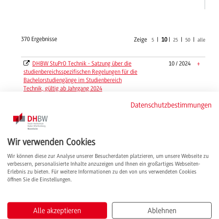
370 Ergebnisse
Zeige
|
10
|
|
|
5
25
50
alle
DHBW StuPrO Technik - Satzung über die
10 / 2024
+
studienbereichsspezifischen Regelungen für die
Bachelorstudiengänge im Studienbereich
Technik, gültig ab Jahrgang 2024
DHBW StuPrO Wirtschaft - Satzung über die
07 / 2025
+
Datenschutzbestimmungen
studienbereichsspezifischen Regelungen für die
Bachelorstudiengänge im Studienbereich
Wirtschaft, gültig ab Jahrgang 2024
Wir verwenden Cookies
Dokumente zum Bachelorstudium
01 / 2025
+
Duale Partner - Antrag auf Zulassung an der
05 / 2026
+
Wir können diese zur Analyse unserer Besucherdaten platzieren, um unsere Webseite zu
verbessern, personalisierte Inhalte anzuzeigen und Ihnen ein großartiges Webseiten-
DHBW Mannheim
Erlebnis zu bieten. Für weitere Informationen zu den von uns verwendeten Cookies
Duale Partner - Ausbildungsverbund Technik
09 / 2019
+
öffnen Sie die Einstellungen.
Anmeldeformular
Duale Partner - Eignungsvoraussetzungen
08 / 2019
+
Alle akzeptieren
Ablehnen
Durchlaufplan Praxisphasen BWL-Spedition,
01 / 2026
+