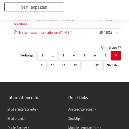
Transport und Logistik
Nein, anpassen
E-Mail-Weiterleitung mit Spamfilter
12 / 2019
+
E-Mails mithilfe von Zimbra weiterleiten -
09 / 2023
+
Anleitung
Erstsemesterinformationen WI-IMBIT
10 / 2018
+
Seite 8 von 37
Vorherige
1
....
3
4
5
6
7
8
9
10
11
12
....
37
Nächste
Informationen für
QuickLinks
Studieninteressierte
Ansprechpersonen
Studierende
StudyUp
Duale Partner
Moodle Lernplattform