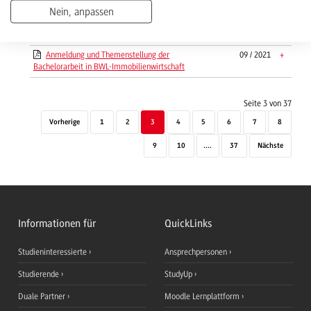
Anmeldung der Projektarbeit und Richtlinien
10 / 2019
+
Nein, anpassen
in BWL-MKE
Anmeldung Themenstellung Bachelorarbeit
02 / 2023
+
Anmeldung und Themenstellung der
09 / 2021
+
Bachelorarbeit in BWL-Immobilienwirtschaft
Seite 3 von 37
Vorherige
1
2
3
4
5
6
7
8
9
10
....
37
Nächste
Informationen für
QuickLinks
Studieninteressierte
Ansprechpersonen
Studierende
StudyUp
Duale Partner
Moodle Lernplattform