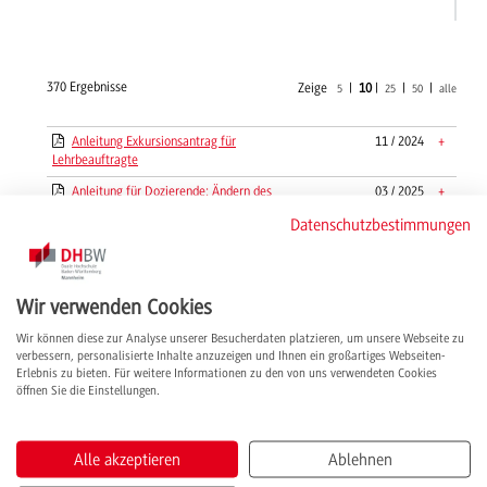
370 Ergebnisse
Zeige
|
10
|
|
|
5
25
50
alle
Anleitung Exkursionsantrag für
11 / 2024
+
Lehrbeauftragte
Anleitung für Dozierende: Ändern des
03 / 2025
+
Passworts, nachdem es vergessen wurde
Datenschutzbestimmungen
Anleitung für Studierende: Ändern des
03 / 2025
+
Passworts, nachdem es vergessen wurde
Anleitung zur Bewertung von Studien-,
12 / 2017
+
Wir verwenden Cookies
Projekt- und Bachelorarbeiten - Studienbereich
Technik
Wir können diese zur Analyse unserer Besucherdaten platzieren, um unsere Webseite zu
verbessern, personalisierte Inhalte anzuzeigen und Ihnen ein großartiges Webseiten-
Anleitung zur Bewertung von
12 / 2017
+
Erlebnis zu bieten. Für weitere Informationen zu den von uns verwendeten Cookies
wissenschaftlichen Arbeiten - Studienbereich
öffnen Sie die Einstellungen.
Technik
Anleitung: Ändern des Initial-Kennworts
03 / 2025
+
Alle akzeptieren
Ablehnen
Anmeldung der Bachelorarbeit in BWL-MKE
11 / 2019
+