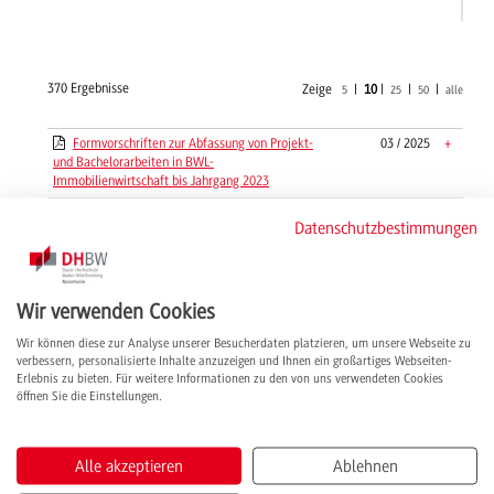
370 Ergebnisse
Zeige
|
10
|
|
|
5
25
50
alle
Formvorschriften zur Abfassung von Projekt-
03 / 2025
+
und Bachelorarbeiten in BWL-
Immobilienwirtschaft bis Jahrgang 2023
Gebühren und Beiträge - DHBW Mannheim -
05 / 2018
+
Datenschutzbestimmungen
Informationsblatt 2018/2019
Gebühren und Beiträge - DHBW Mannheim -
09 / 2019
+
Informationsblatt 2019/2020
Wir verwenden Cookies
Gesamtbewertung zweite Projektarbeit
09 / 2019
+
BWL-Bank
Wir können diese zur Analyse unserer Besucherdaten platzieren, um unsere Webseite zu
verbessern, personalisierte Inhalte anzuzeigen und Ihnen ein großartiges Webseiten-
Gutachten Projektarbeit I, Projektarbeit II,
01 / 2023
+
Erlebnis zu bieten. Für weitere Informationen zu den von uns verwendeten Cookies
Bachelorarbeit - StuPrO 2018 - Empfehlung der
öffnen Sie die Einstellungen.
Fachkommission Wirtschaft
Häufig gestellte Fragen in AG-Angewandte
06 / 2023
+
Gesundheits- und Pflegewisssenschaften
Alle akzeptieren
Ablehnen
Häufig gestellte Fragen in RSW-Accounting
07 / 2019
+