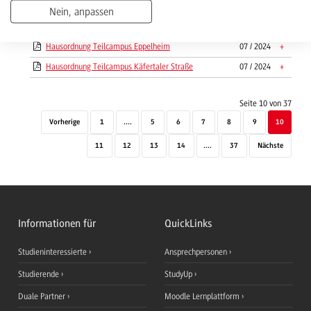
& Controlling
Nein, anpassen
Hausordnung Campus Neuostheim
06 / 2024
+
Hausordnung Teilcampus Eppelheim
07 / 2024
+
Hausordnung Teilcampus Käfertaler Straße
07 / 2024
+
Seite 10 von 37
Vorherige
1
....
5
6
7
8
9
10
11
12
13
14
....
37
Nächste
Informationen für
QuickLinks
Studieninteressierte
Ansprechpersonen
Studierende
StudyUp
Duale Partner
Moodle Lernplattform