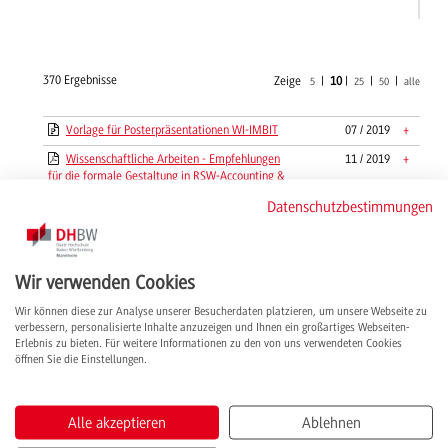
370 Ergebnisse
Zeige
|
10
|
|
|
5
25
50
alle
Vorlage für Posterpräsentationen WI-IMBIT
07 / 2019
+
Wissenschaftliche Arbeiten - Empfehlungen
11 / 2019
+
für die formale Gestaltung in RSW-Accounting &
Controlling
Datenschutzbestimmungen
Wissenschaftliche Arbeiten - Empfehlungen
11 / 2019
+
für die inhaltliche Gestaltung in RSW-Accounting
& Controlling
Wir verwenden Cookies
Wissenschaftliche Arbeiten -
08 / 2019
+
Musterdokumente in RSW-Accounting &
Wir können diese zur Analyse unserer Besucherdaten platzieren, um unsere Webseite zu
Controlling
verbessern, personalisierte Inhalte anzuzeigen und Ihnen ein großartiges Webseiten-
Erlebnis zu bieten. Für weitere Informationen zu den von uns verwendeten Cookies
Wissenschaftliche Arbeiten -
01 / 2019
+
öffnen Sie die Einstellungen.
Problemstellungen in RSW-Accounting &
Controlling
WLAN - Wichtige Regeln und Bedingungen
05 / 2019
+
Alle akzeptieren
Ablehnen
Zeitplan Projektarbeit I und II für WIB23
01 / 2024
+