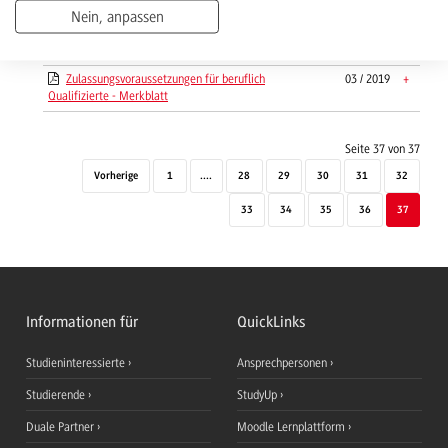
Nein, anpassen
Zeitplan Projektarbeit I und II für WIB24
06 / 2024
+
Zeitplan Projektarbeit I und II für WIB25
04 / 2025
+
Zulassungsvoraussetzungen für beruflich
03 / 2019
+
Qualifizierte - Merkblatt
Seite 37 von 37
Vorherige
1
....
28
29
30
31
32
33
34
35
36
37
Informationen für
QuickLinks
Studieninteressierte
Ansprechpersonen
Studierende
StudyUp
Duale Partner
Moodle Lernplattform