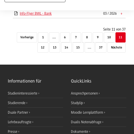
Pflegewissenschaften
Info-Flyer BWL - Bank
03 / 2026
+
Seite 11 von 37
Vorherige
1
....
6
7
8
9
10
11
12
13
14
15
....
37
Nächste
Informationen für
QuickLinks
Studieninteressierte
Ansprechpersonen
Studierende
StudyUp
Duale Partner
Moodle Lernplattform
Lehrbeauftragte
Dualis Notenabfrage
Presse
Dokumente