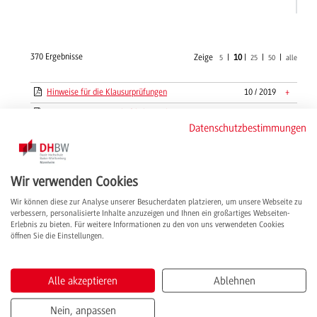
370 Ergebnisse
Zeige
|
10
|
|
|
5
25
50
alle
Hinweise für die Klausurprüfungen
10 / 2019
+
Hinweise zu wissenschaftlichen Arbeiten in
03 / 2020
+
WI-IMBIT
Datenschutzbestimmungen
Hinweise zur Einsicht in Klausuren und
09 / 2019
+
Projektarbeiten BWL-Bank
Hygieneregeln
11 / 2023
+
Wir verwenden Cookies
IMBIT-Rahmenbedingungen zum
03 / 2021
+
Wir können diese zur Analyse unserer Besucherdaten platzieren, um unsere Webseite zu
Auslandsstudium, Stand März 2021
verbessern, personalisierte Inhalte anzuzeigen und Ihnen ein großartiges Webseiten-
Erlebnis zu bieten. Für weitere Informationen zu den von uns verwendeten Cookies
Immatrikulation - Anlage Vorherige
08 / 2025
+
öffnen Sie die Einstellungen.
Studienzeiten zum Antrag auf Immatrikulation
Immatrikulation - Antrag
08 / 2025
+
Alle akzeptieren
Ablehnen
Immatrikulation - Informationen zum
04 / 2020
+
Online-Antrag
Nein, anpassen
Info-Flyer Angewandte Gesundheits- und
06 / 2020
+