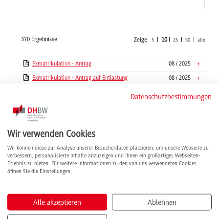
370 Ergebnisse
Zeige
|
10
|
|
|
5
25
50
alle
Exmatrikulation - Antrag
08 / 2025
+
Exmatrikulation - Antrag auf Entlastung
08 / 2025
+
Exmatrikulation - Erklärung zur Beendigung
08 / 2025
+
Datenschutzbestimmungen
von Prüfungsverfahren
Exmatrikulation - Widerspruchsverzicht
08 / 2025
+
Fakultätsführer für Studieninteressierte:
06 / 2022
+
Wir verwenden Cookies
Fakultät Technik
Wir können diese zur Analyse unserer Besucherdaten platzieren, um unsere Webseite zu
Fakultätsführer für Studieninteressierte:
05 / 2023
+
verbessern, personalisierte Inhalte anzuzeigen und Ihnen ein großartiges Webseiten-
Fakultäten Wirtschaft und Gesundheit
Erlebnis zu bieten. Für weitere Informationen zu den von uns verwendeten Cookies
öffnen Sie die Einstellungen.
FAQ in BWL-Spedition, Transport und
02 / 2020
+
Logistik
Flyer - Studentische Evaluationen an der
05 / 2021
+
Alle akzeptieren
Ablehnen
DHBW Mannheim in der Übersicht
Flyer IT.S - Wichtige Informationen für
07 / 2019
+