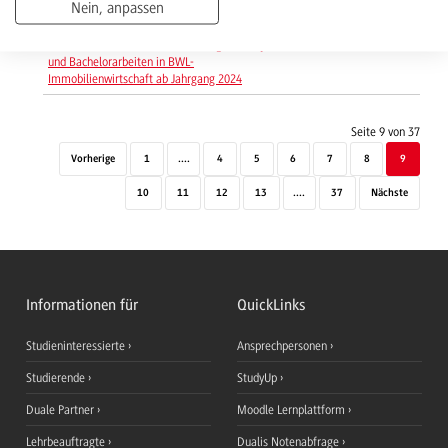
Nein, anpassen
Studienanfänger*innen in der Übersicht
Formvorschriften zur Abfassung von Projekt-
03 / 2025
+
und Bachelorarbeiten in BWL-
Immobilienwirtschaft ab Jahrgang 2024
Seite 9 von 37
Vorherige
1
....
4
5
6
7
8
9
10
11
12
13
....
37
Nächste
Informationen für
QuickLinks
Studieninteressierte
Ansprechpersonen
Studierende
StudyUp
Duale Partner
Moodle Lernplattform
Lehrbeauftragte
Dualis Notenabfrage