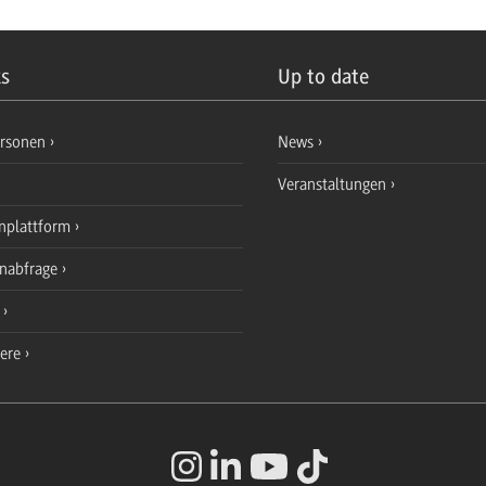
ks
Up to date
ersonen
News
Veranstaltungen
nplattform
enabfrage
e
iere