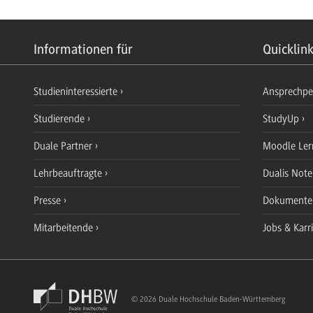
Informationen für
Quicklin
Studieninteressierte
Ansprechp
Studierende
StudyUp
Duale Partner
Moodle Ler
Lehrbeauftragte
Dualis Not
Presse
Dokument
Mitarbeitende
Jobs & Karr
© 2026 Duale Hochschule Baden-Württemberg