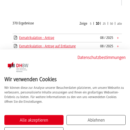
370 Ergebnisse
Zeige
|
10
|
|
|
5
25
50
alle
Exmatrikulation - Antrag
08 / 2025
+
Exmatrikulation - Antrag auf Entlastung
08 / 2025
+
Exmatrikulation - Erklärung zur Beendigung
08 / 2025
+
Datenschutzbestimmungen
von Prüfungsverfahren
Exmatrikulation - Widerspruchsverzicht
08 / 2025
+
Fakultätsführer für Studieninteressierte:
06 / 2022
+
Wir verwenden Cookies
Fakultät Technik
Wir können diese zur Analyse unserer Besucherdaten platzieren, um unsere Webseite zu
Fakultätsführer für Studieninteressierte:
05 / 2023
+
verbessern, personalisierte Inhalte anzuzeigen und Ihnen ein großartiges Webseiten-
Fakultäten Wirtschaft und Gesundheit
Erlebnis zu bieten. Für weitere Informationen zu den von uns verwendeten Cookies
öffnen Sie die Einstellungen.
FAQ in BWL-Spedition, Transport und
02 / 2020
+
Logistik
Flyer - Studentische Evaluationen an der
05 / 2021
+
Alle akzeptieren
Ablehnen
DHBW Mannheim in der Übersicht
Flyer IT.S - Wichtige Informationen für
07 / 2019
+