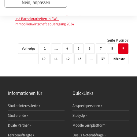
Nein, anpassen
Studienanfänger*innen in der Übersicht
Formvorschriften zur Abfassung von Projekt-
03 / 2025
+
und Bachelorarbeiten in BWL-
Immobilienwirtschaft ab Jahrgang 2024
Seite 9 von 37
Vorherige
1
....
4
5
6
7
8
9
10
11
12
13
....
37
Nächste
Informationen für
QuickLinks
Studieninteressierte
Ansprechpersonen
Studierende
StudyUp
Duale Partner
Moodle Lernplattform
Lehrbeauftragte
Dualis Notenabfrage