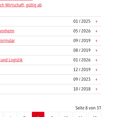
h Wirtschaft, gültig ab
01 / 2025
+
Mannheim
05 / 2026
+
formular
09 / 2019
+
08 / 2019
+
und Logistik
01 / 2026
+
12 / 2019
+
09 / 2023
+
10 / 2018
+
Seite 8 von 37