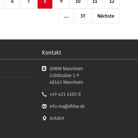
6
7
8
9
10
11
12
....
37
Nächste
Kontakt
DHBW Mannheim
Coblitzallee 1-9
68163
Mannheim
+49 621 4105-0
info.ma
@dhbw.de
Anfahrt