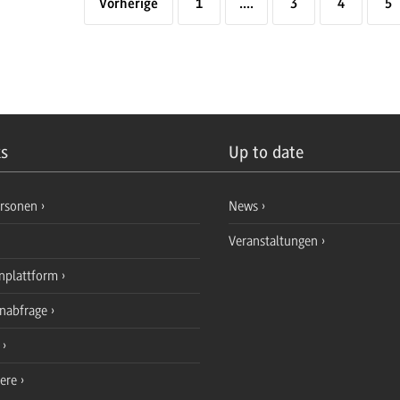
Vorherige
1
....
3
4
5
ks
Up to date
ersonen
News
Veranstaltungen
nplattform
enabfrage
e
iere