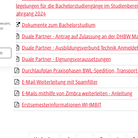
Regelungen für die Bachelorstudiengänge im Studienbereic
Jahrgang 2024
bessern,
Dokumente zum Bachelorstudium
Für
Duale Partner - Antrag auf Zulassung an der DHBW 
Duale Partner - Ausbildungsverbund Technik Anmelde
en
Duale Partner - Eignungsvoraussetzungen
Durchlaufplan Praxisphasen BWL-Spedition, Transport 
E-Mail-Weiterleitung mit Spamfilter
E-Mails mithilfe von Zimbra weiterleiten - Anleitung
Erstsemesterinformationen WI-IMBIT