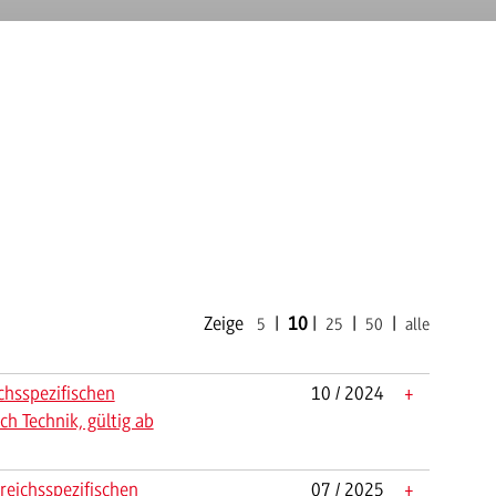
Zeige
|
10
|
|
|
5
25
50
alle
chsspezifischen
10 / 2024
+
h Technik, gültig ab
reichsspezifischen
07 / 2025
+