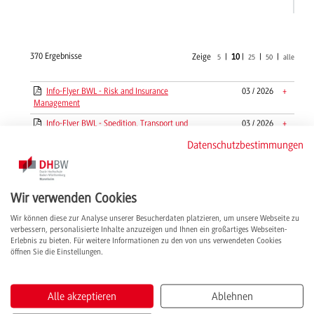
370 Ergebnisse
Zeige
|
10
|
|
|
5
25
50
alle
Info-Flyer BWL - Risk and Insurance
03 / 2026
+
Management
Info-Flyer BWL - Spedition, Transport und
03 / 2026
+
Logistik
Datenschutzbestimmungen
Info-Flyer Chemische Technik - Chemie- und
03 / 2026
+
Bioingenieurwesen
Info-Flyer Chemische Technik - Technische
03 / 2026
+
Wir verwenden Cookies
und Angewandte Chemie
Wir können diese zur Analyse unserer Besucherdaten platzieren, um unsere Webseite zu
Info-Flyer Data Science und Künstliche
03 / 2026
+
verbessern, personalisierte Inhalte anzuzeigen und Ihnen ein großartiges Webseiten-
Intelligenz
Erlebnis zu bieten. Für weitere Informationen zu den von uns verwendeten Cookies
öffnen Sie die Einstellungen.
Info-Flyer der Studienrichtung BWL - Handel
03 / 2026
+
- Automobilhandel
Info-Flyer Elektrotechnik - Automation
03 / 2026
+
Alle akzeptieren
Ablehnen
Info-Flyer Elektrotechnik - Elektrische
03 / 2026
+