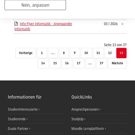
Energietechnik
Nein, anpassen
Info-Flyer Elektrotechnik - Energie- und
03 / 2026
+
Umwelttechnik
Info-Flyer Informatik - Angewandte
03 / 2026
+
Informatik
Seite 13 von 37
Vorherige
1
....
8
9
10
11
12
13
14
15
16
17
....
37
Nächste
Informationen für
QuickLinks
Studieninteressierte
Ansprechpersonen
Studierende
StudyUp
Duale Partner
Moodle Lernplattform